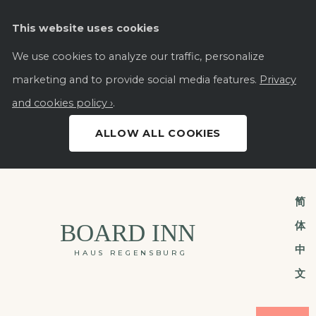
This website uses cookies
We use cookies to analyze our traffic, personalize
marketing and to provide social media features.
Privacy
and cookies policy ›
.
ALLOW ALL COOKIES
简
体
BOARD INN
中
HAUS REGENSBURG
文