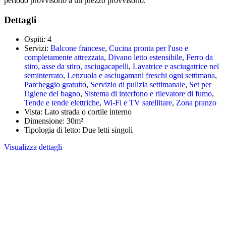
periodo provvisorio a un prezzo provvisorio.
Dettagli
Ospiti:
4
Servizi:
Balcone francese
,
Cucina pronta per l'uso e
completamente attrezzata
,
Divano letto estensibile
,
Ferro da
stiro, asse da stiro, asciugacapelli
,
Lavatrice e asciugatrice nel
seminterrato
,
Lenzuola e asciugamani freschi ogni settimana
,
Parcheggio gratuito
,
Servizio di pulizia settimanale
,
Set per
l'igiene del bagno
,
Sistema di interfono e rilevatore di fumo
,
Tende e tende elettriche
,
Wi-Fi e TV satellitare
,
Zona pranzo
Vista:
Lato strada o cortile interno
Dimensione:
30m²
Tipologia di letto:
Due letti singoli
Visualizza dettagli