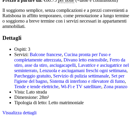
Prezzo a partire da:
€
60.75
per notte
(+tasse e commissioni)
Il soggiorno semplice, senza complicazioni e a prezzi convenienti a
Ratisbona in affitto temporaneo, come prenotazione a lungo termine
o soggiorno a breve termine con i servizi necessari in appartamenti
ammobiliati.
Dettagli
Ospiti:
3
Servizi:
Balcone francese
,
Cucina pronta per l'uso e
completamente attrezzata
,
Divano letto estensibile
,
Ferro da
stiro, asse da stiro, asciugacapelli
,
Lavatrice e asciugatrice nel
seminterrato
,
Lenzuola e asciugamani freschi ogni settimana
,
Parcheggio gratuito
,
Servizio di pulizia settimanale
,
Set per
l'igiene del bagno
,
Sistema di interfono e rilevatore di fumo
,
Tende e tende elettriche
,
Wi-Fi e TV satellitare
,
Zona pranzo
Vista:
Lato strada
Dimensione:
28m²
Tipologia di letto:
Letto matrimoniale
Visualizza dettagli