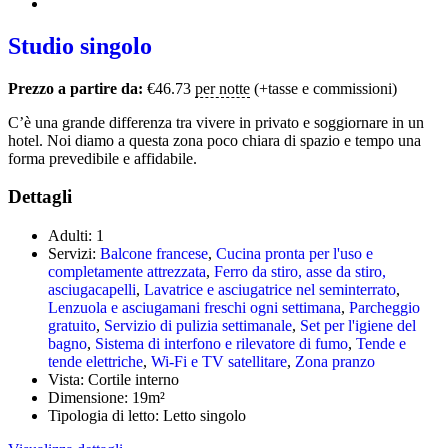
Studio singolo
Prezzo a partire da:
€
46.73
per notte
(+tasse e commissioni)
C’è una grande differenza tra vivere in privato e soggiornare in un
hotel. Noi diamo a questa zona poco chiara di spazio e tempo una
forma prevedibile e affidabile.
Dettagli
Adulti:
1
Servizi:
Balcone francese
,
Cucina pronta per l'uso e
completamente attrezzata
,
Ferro da stiro, asse da stiro,
asciugacapelli
,
Lavatrice e asciugatrice nel seminterrato
,
Lenzuola e asciugamani freschi ogni settimana
,
Parcheggio
gratuito
,
Servizio di pulizia settimanale
,
Set per l'igiene del
bagno
,
Sistema di interfono e rilevatore di fumo
,
Tende e
tende elettriche
,
Wi-Fi e TV satellitare
,
Zona pranzo
Vista:
Cortile interno
Dimensione:
19m²
Tipologia di letto:
Letto singolo