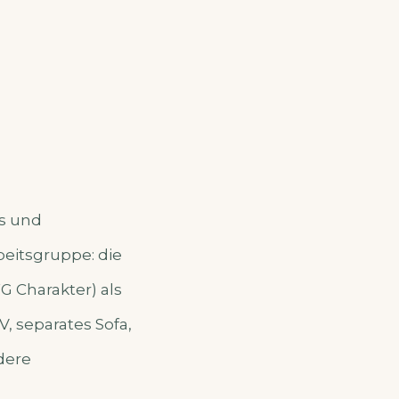
es und
beitsgruppe: die
 Charakter) als
V, separates Sofa,
dere