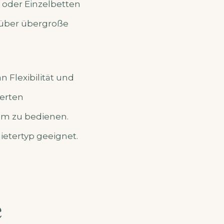
 oder Einzelbetten
t über übergroße
 Flexibilität und
ierten
um zu bedienen.
Mietertyp geeignet.
e