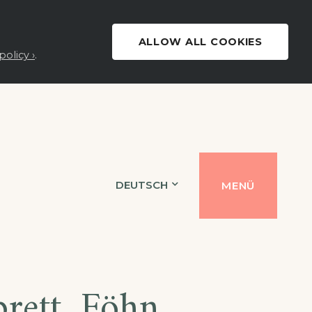
ALLOW ALL COOKIES
policy ›
.
DEUTSCH
MENÜ
brett, Föhn