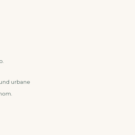
o.
 und urbane
onom.