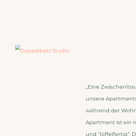
„Eine Zwischenlösu
unsere Apartment
während der Wohn
Apartment ist ein 
und “löffelfertig”.