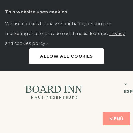
This website uses cookies
We use cookies to analyze our traffic, personalize
marketing and to provide social media features.
Privacy
and cookies policy ›
.
ALLOW ALL COOKIES
BOARD INN
ES
HAUS REGENSBURG
MENÚ