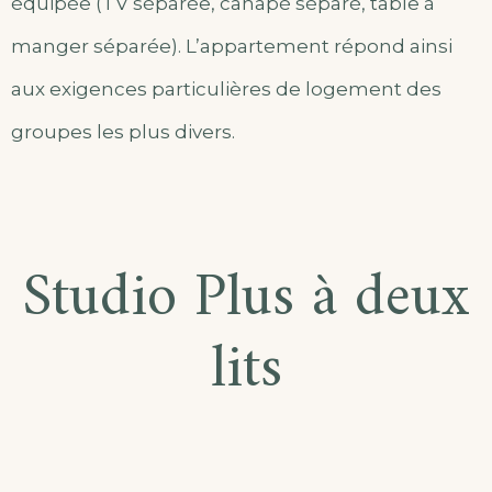
équipée (TV séparée, canapé séparé, table à
manger séparée). L’appartement répond ainsi
aux exigences particulières de logement des
groupes les plus divers.
Studio Plus à deux
lits