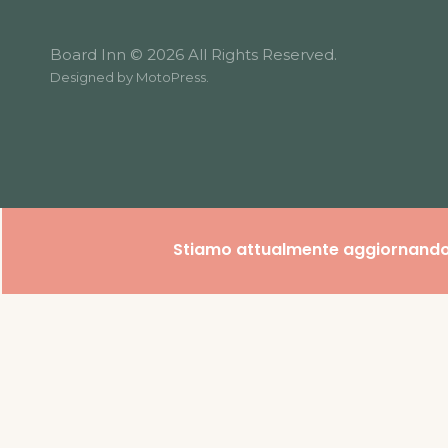
Board Inn © 2026 All Rights Reserved.
Designed by
MotoPress
.
Stiamo attualmente aggiornando il