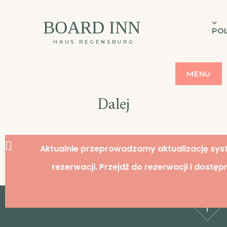
BOARD INN
POL
HAUS REGENSBURG
MENU
Dalej
Aktualnie przeprowadzamy aktualizację sy
rezerwacji. Przejdź do rezerwacji i dostęp