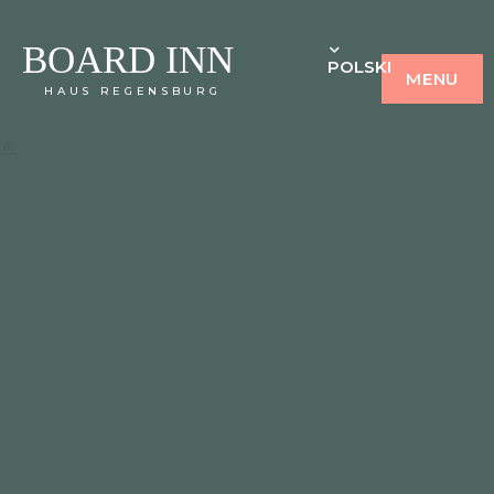
BOARD INN
POLSKI
MENU
HAUS REGENSBURG